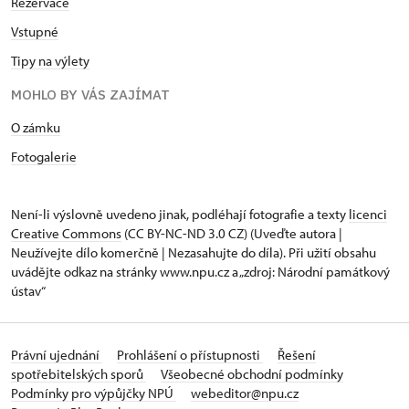
Rezervace
Vstupné
Tipy na výlety
MOHLO BY VÁS ZAJÍMAT
O zámku
Fotogalerie
Není-li výslovně uvedeno jinak, podléhají fotografie a texty
licenci
Creative Commons
(CC BY-NC-ND 3.0 CZ) (Uveďte autora |
Neužívejte dílo komerčně | Nezasahujte do díla). Při užití obsahu
uvádějte odkaz na stránky www.npu.cz a „zdroj: Národní památkový
ústav“
Právní ujednání
Prohlášení o přístupnosti
Řešení
spotřebitelských sporů
Všeobecné obchodní podmínky
Podmínky pro výpůjčky NPÚ
webeditor@npu.cz