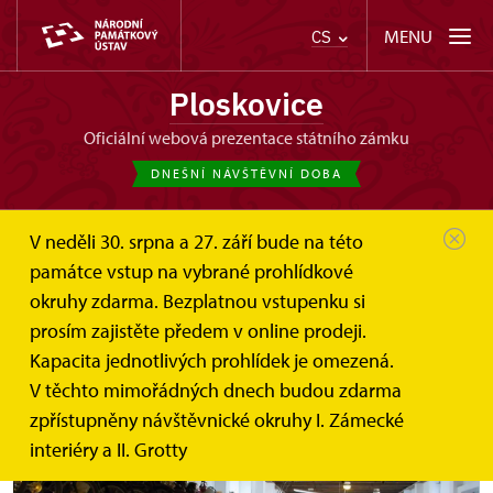
MENU
CS
Ploskovice
oficiální webová prezentace státního zámku
DNEŠNÍ NÁVŠTĚVNÍ DOBA
V neděli 30. srpna a 27. září bude na této
Ploskovice
Tipy na výlet
Automuzeum Terezín
památce vstup na vybrané prohlídkové
okruhy zdarma. Bezplatnou vstupenku si
Automuzeum Terezín
prosím zajistěte předem v online prodeji.
Kapacita jednotlivých prohlídek je omezená.
V těchto mimořádných dnech budou zdarma
zpřístupněny návštěvnické okruhy I. Zámecké
interiéry a II. Grotty