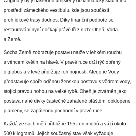
Originály byly následně umístěny do klimaticky stabilního
prostředí zámeckého vestibulu, kde jsou součástí
prohlídkové trasy dodnes. Díky finanční podpoře se
restaurování nyní dočkají právě tři z nich: Oheň, Voda
a Země.
Socha Země zobrazuje postavu muže v lehkém rouchu
s věncem květin na hlavě. V pravé ruce drží rýč opřený
o globus a v levé přidržuje roh hojnosti. Alegorie Vody
představuje spoře oděnou ženskou postavu s vědrem vody,
stojící pravou nohou na velké rybě. Oheň je ztvárněn jako
postava nahé dívky částečně zahalené pláštěm, obklopené
plameny, se zapálenou pochodní v pravé ruce.
Každá ze soch měří přibližně 195 centimetrů a váží okolo
500 kilogramů. Jejich současný stav však vyžaduje