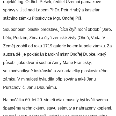
objektů Ing. Oldřich Pešek, ředitel Územní památkové
správy v Ústí nad Labem PhDr. Petr Hrubý a kastelán
státního zámku Ploskovice Mgr. Ondřej Píš.
Soubor osmi plastik představujících čtyři roční období (Jaro,
Léto, Podzim, Zima) a čtyři zemské živly (Oheň, Voda, Vítr,
Země) zdobil od roku 1719 galerie kolem kupole zámku. Za
autora děl je pokládán barokní mistr Ondřej Dubke, který
působil jako dvorní sochař Anny Marie Františky,
velkovévodkyně toskánské a zakladatelky ploskovického
zámku. V minulosti byla díla připisována také Janu
Purschovi či Janu Dlouhému.
Na počátku 60. let 20. století však musely být kvůli svému
špatnému technickému stavu sejmuty a nahrazeny kopiemi.