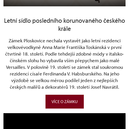
Letní sídlo posledního korunovaného českého
krále
Zámek Ploskovice nechala vystavět jako letní rezidenci
velkovévodkyně Anna Marie Františka Toskánská v první
čtvrtině 18. století. Podle tehdejší zdobné módy v italsko-
čínském slohu ho vybavila vším přepychem jako malé
Versailles. V polovině 19. století se zámek stal soukromou
rezidencí císaře Ferdinanda V. Habsburského. Na jeho
výzdobě se velkou měrou podílel jeden z nejlepších
českých malířů a dekoratérů 19. století Josef Navrátil.
VÍCE O ZÁMKU