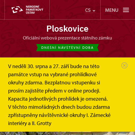
MENU
CS
Ploskovice
oficiální webová prezentace státního zámku
DNEŠNÍ NÁVŠTĚVNÍ DOBA
V neděli 30. srpna a 27. září bude na této
památce vstup na vybrané prohlídkové
okruhy zdarma. Bezplatnou vstupenku si
prosím zajistěte předem v online prodeji.
Kapacita jednotlivých prohlídek je omezená.
V těchto mimořádných dnech budou zdarma
zpřístupněny návštěvnické okruhy I. Zámecké
interiéry a II. Grotty