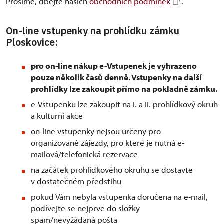
Prosíme, dbejte našich
obchodních podmínek
.
On-line vstupenky na prohlídku zámku
Ploskovice:
pro on-line nákup e-Vstupenek je vyhrazeno
pouze několik časů denně. Vstupenky na další
prohlídky lze zakoupit přímo na pokladně zámku.
e-Vstupenku lze zakoupit na I. a II. prohlídkový okruh
a kulturní akce
on-line vstupenky nejsou určeny pro
organizované zájezdy, pro které je nutná e-
mailová/telefonická rezervace
na začátek prohlídkového okruhu se dostavte
v dostatečném předstihu
pokud Vám nebyla vstupenka doručena na e-mail,
podívejte se nejprve do složky
spam/nevyžádaná pošta