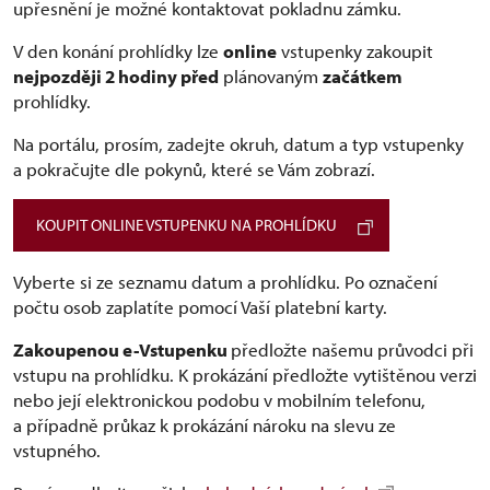
upřesnění je možné kontaktovat pokladnu zámku.
V den konání prohlídky lze
online
vstupenky zakoupit
nejpozději 2 hodiny před
plánovaným
začátkem
prohlídky.
Na portálu, prosím, zadejte okruh, datum a typ vstupenky
a pokračujte dle pokynů, které se Vám zobrazí.
KOUPIT ONLINE VSTUPENKU NA PROHLÍDKU
Vyberte si ze seznamu datum a prohlídku. Po označení
počtu osob zaplatíte pomocí Vaší platební karty.
Zakoupenou e-Vstupenku
předložte našemu průvodci při
vstupu na prohlídku. K prokázání předložte vytištěnou verzi
nebo její elektronickou podobu v mobilním telefonu,
a případně průkaz k prokázání nároku na slevu ze
vstupného.