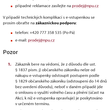
případné reklamace zasílejte na
prodej@npu.cz
V případě technických komplikací s e-vstupenkou se
prosím obraťte na
zákaznickou podporu
:
telefon: +420 777 358 535 (Po-Pá)
e-mail:
prodej@npu.cz
Pozor
Zákazník bere na vědomí, že z důvodu dle ust.
§ 1837 písm. j) občanského zákoníku nelze od
nákupu e-vstupenky odstoupit postupem podle
§ 1829 občanského zákoníku (odstoupení do 14 dnů
bez uvedení důvodu), neboť v daném případě jde
o smlouvu o využití volného času a plnění (účast na
Akci, k níž e-vstupenka opravňuje) je poskytováno
v určeném termínu.