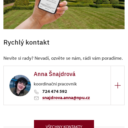
Rychlý kontakt
Nevíte si rady? Nevadí, ozvěte se nám, rádi vám poradíme.
Anna Šnajdrová
koordinační pracovník
724 474 592
snajdrova.anna@npu.cz
ÚPS v Ústí nad Labem
1/, Ploskovice 1 41142
VŠECHNY KONTAKTY