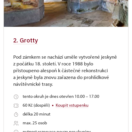
2. Grotty
Pod zámkem se nachází uměle vytvořené jeskyně
z počátku 18. století. V roce 1988 bylo
přistoupeno alespoň k částečné rekonstrukci
a jeskyně byla znovu zařazena do prohlídkové
návštěvnické trasy.
tento okruh je dnes otevřen 10.00 – 17.00
60 Kč (dospělí)
Koupit vstupenku
délka 20 minut
max. 25 osob
nutnost rezervace pouze pro skupiny