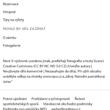
Rezervace
Vstupné
Tipy na výlety
MOHLO BY VÁS ZAJÍMAT
O zámku
Fotogalerie
Není-li výslovně uvedeno jinak, podléhají fotografie a texty
licenci
Creative Commons
(CC BY-NC-ND 3.0 CZ) (Uveďte autora |
Neužívejte dílo komerčně | Nezasahujte do díla). Při užití obsahu
uvádějte odkaz na stránky www.npu.cz a „zdroj: Národní památkový
ústav“
Právní ujednání
Prohlášení o přístupnosti
Řešení
spotřebitelských sporů
Všeobecné obchodní podmínky
Podmínky pro výpůjčky NPÚ
webeditor@npu.cz