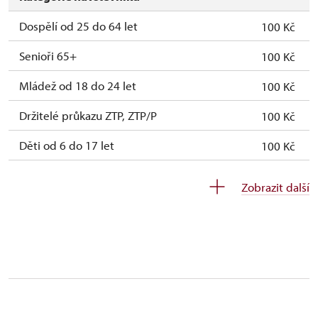
Dospělí od 25 do 64 let
100 Kč
Senioři 65+
100 Kč
Mládež od 18 do 24 let
100 Kč
Držitelé průkazu ZTP, ZTP/P
100 Kč
Děti od 6 do 17 let
100 Kč
Děti do 5 let
100 Kč
Zobrazit další
Průvodce držitele průkazu ZTP/P
zdarma
Pedagogický dozor (pro školní skupiny 1
zdarma
osoba na 10 dětí)
Průvodce organizované skupiny (1 osoba
zdarma
na 15 osob)