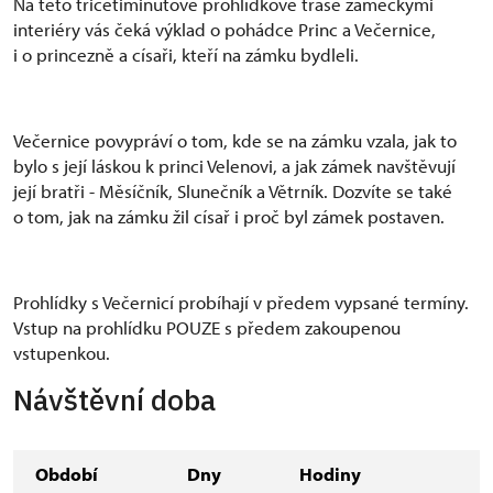
Na této třicetiminutové prohlídkové trase zámeckými
interiéry vás čeká výklad o pohádce Princ a Večernice,
i o princezně a císaři, kteří na zámku bydleli.
Večernice povypráví o tom, kde se na zámku vzala, jak to
bylo s její láskou k princi Velenovi, a jak zámek navštěvují
její bratři - Měsíčník, Slunečník a Větrník. Dozvíte se také
o tom, jak na zámku žil císař i proč byl zámek postaven.
Prohlídky s Večernicí probíhají v předem vypsané termíny.
Vstup na prohlídku POUZE s předem zakoupenou
vstupenkou.
Návštěvní doba
Období
Dny
Hodiny